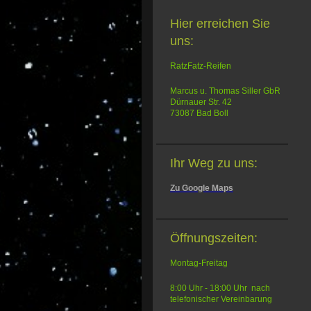
Hier erreichen Sie
uns:
RatzFatz-Reifen
Marcus u. Thomas Siller GbR
Dürnauer Str. 42
73087 Bad Boll
Ihr Weg zu uns:
Zu Google Maps
Öffnungszeiten:
Montag-Freitag
8:00 Uhr - 18:00 Uhr nach
telefonischer Vereinbarung