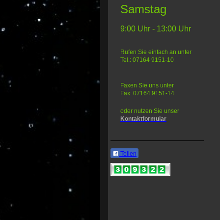
Samstag
9:00 Uhr - 13:00 Uhr
Rufen Sie einfach an unter
Tel.: 07164 9151-10
Faxen Sie uns unter
Fax: 07164 9151-14
oder nutzen Sie unser
Kontaktformular
Teilen